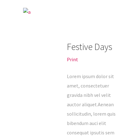
Festive Days
Print
Lorem ipsum dolor sit
amet, consectetuer
gravida nibh vel velit
Vue Sur l’Art Roman
auctor aliquet.Aenean
sollicitudin, lorem quis
Gîte de vacances à Rosheim près de
bibendum auci elit
Strasbourg. Situé sur la Route Romane et la
consequat ipsutis sem
Route des Vins d’Alsace, c’est l’endroit idéal