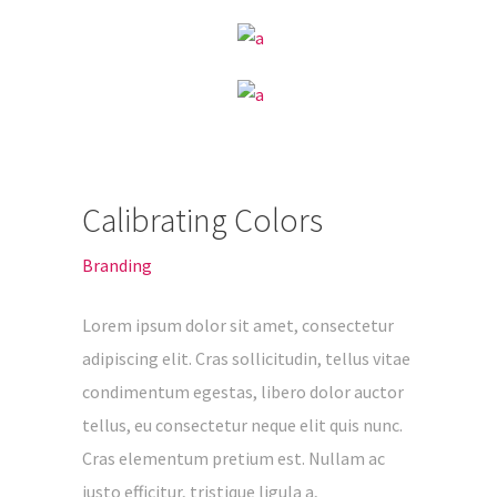
Vue Sur l’Art Roman
Calibrating Colors
Gîte de vacances à Rosheim près de
Strasbourg. Situé sur la Route Romane et la
Branding
Route des Vins d’Alsace, c’est l’endroit idéal
pour vous immerger à 100% dans la culture,
Lorem ipsum dolor sit amet, consectetur
l’histoire et la gastronomie alsacienne.
adipiscing elit. Cras sollicitudin, tellus vitae
Holiday cottage in Rosheim near
condimentum egestas, libero dolor auctor
Strasbourg. Located on the “Route
tellus, eu consectetur neque elit quis nunc.
Romane” (Romanesque road) and the
Cras elementum pretium est. Nullam ac
Alsace wine route, it is the ideal base for a
justo efficitur, tristique ligula a,
cultural, historical and gastronomic 100%