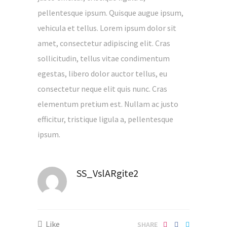
Alsatian immersion.
pellentesque ipsum. Quisque augue ipsum,
vehicula et tellus. Lorem ipsum dolor sit
Langues
amet, consectetur adipiscing elit. Cras
sollicitudin, tellus vitae condimentum
egestas, libero dolor auctor tellus, eu
consectetur neque elit quis nunc. Cras
elementum pretium est. Nullam ac justo
Contact
efficitur, tristique ligula a, pellentesque
ipsum.
Laurence & Stéphane
1A rue du Gal Bosch, 67560 ROSHEIM
SS_VslARgite2
Le gîte : 32 rue du Général de Gaulle,
67560 ROSHEIM
07 82 40 90 02
Like
SHARE