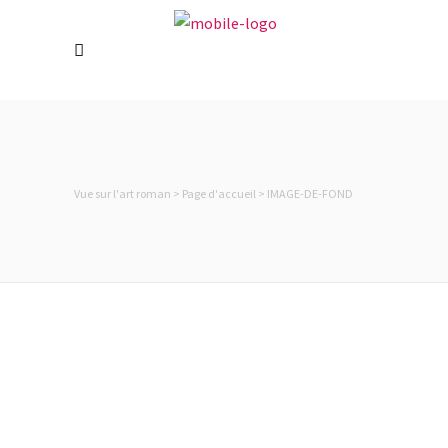
Holiday cottage in Rosheim near
Strasbourg. Located on the “Route
Romane” (Romanesque road) and the
Alsace wine route, it is the ideal base for a
cultural, historical and gastronomic 100%
Alsatian immersion.
Vue sur l'art roman
>
Page d'accueil
>
IMAGE-DE-FOND
Langues
Contact
Laurence & Stéphane