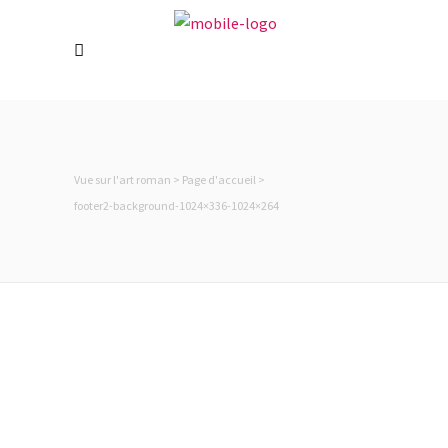
Holiday cottage in Rosheim near
Strasbourg. Located on the “Route
Romane” (Romanesque road) and the
Alsace wine route, it is the ideal base for a
cultural, historical and gastronomic 100%
Alsatian immersion.
Vue sur l'art roman
>
Page d'accueil
>
footer2-background-1024×336-1024×264
Langues
Contact
Laurence & Stéphane