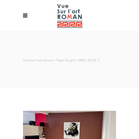
Strasbourg. Located on the “Route
Romane” (Romanesque road) and the
Alsace wine route, it is the ideal base for a
cultural, historical and gastronomic 100%
Alsatian immersion.
Langues
Vue sur l'art roman
>
Page du gite
>
REAL-SLIDE-3
Contact
Laurence & Stéphane