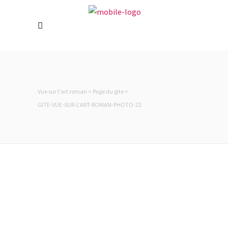
Holiday cottage in Rosheim near
Strasbourg. Located on the “Route
Romane” (Romanesque road) and the
Alsace wine route, it is the ideal base for a
cultural, historical and gastronomic 100%
Alsatian immersion.
Vue sur l'art roman
>
Page du gite
>
GITE-VUE-SUR-L’ART-ROMAN-PHOTO-22
Langues
Contact
Laurence & Stéphane