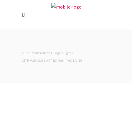
Holiday cottage in Rosheim near
Strasbourg. Located on the “Route
Romane” (Romanesque road) and the
Alsace wine route, it is the ideal base for a
cultural, historical and gastronomic 100%
Alsatian immersion.
Vue sur l'art roman
>
Page du gite
>
GITE-VUE-SUR-L’ART-ROMAN-PHOTO-15
Langues
Contact
Laurence & Stéphane