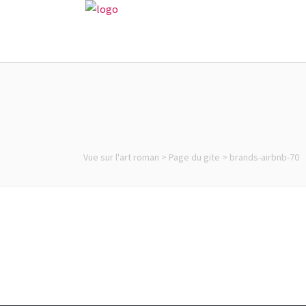
Vue sur l'art roman
>
Page du gite
>
brands-airbnb-70