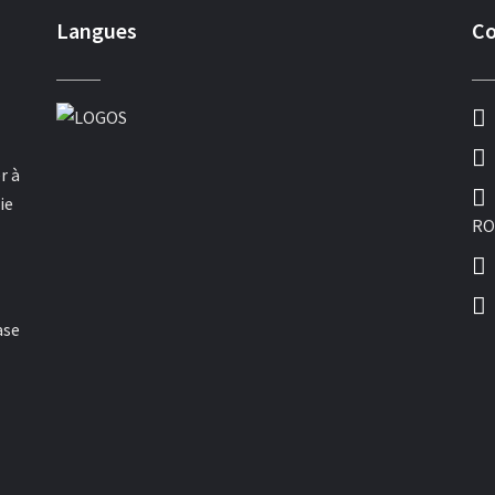
Langues
Co
r à
ie
RO
ase